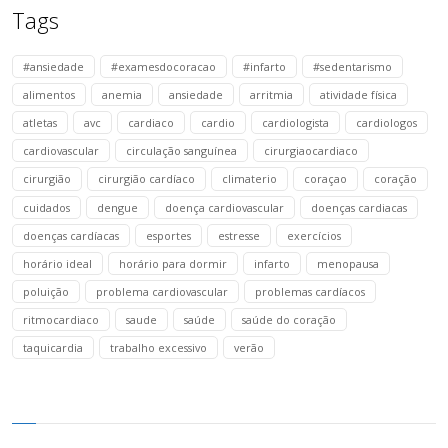
Tags
#ansiedade
#examesdocoracao
#infarto
#sedentarismo
alimentos
anemia
ansiedade
arritmia
atividade física
atletas
avc
cardiaco
cardio
cardiologista
cardiologos
cardiovascular
circulação sanguínea
cirurgiaocardiaco
cirurgião
cirurgião cardíaco
climaterio
coraçao
coração
cuidados
dengue
doença cardiovascular
doenças cardiacas
doenças cardíacas
esportes
estresse
exercícios
horário ideal
horário para dormir
infarto
menopausa
poluição
problema cardiovascular
problemas cardíacos
ritmocardiaco
saude
saúde
saúde do coração
taquicardia
trabalho excessivo
verão