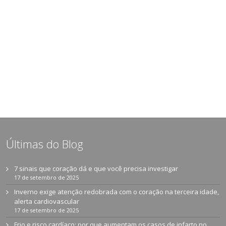
Últimas do Blog
7 sinais que coração dá e que você precisa investigar
17 de setembro de 2025
Inverno exige atenção redobrada com o coração na terceira idade,
alerta cardiovascular
17 de setembro de 2025
Frio e risco cardíaco: por que aumentam os casos de infarto no