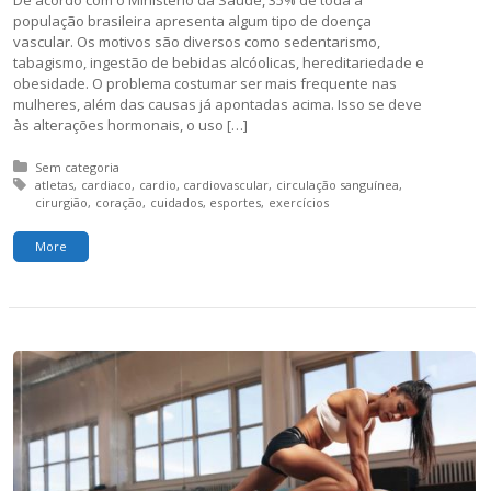
população brasileira apresenta algum tipo de doença
vascular. Os motivos são diversos como sedentarismo,
tabagismo, ingestão de bebidas alcóolicas, hereditariedade e
obesidade. O problema costumar ser mais frequente nas
mulheres, além das causas já apontadas acima. Isso se deve
às alterações hormonais, o uso […]
Posted in:
Sem categoria
Tagged with:
atletas
cardiaco
cardio
cardiovascular
circulação sanguínea
cirurgião
coração
cuidados
esportes
exercícios
More