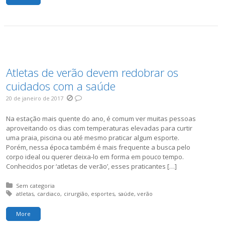
Atletas de verão devem redobrar os
cuidados com a saúde
20 de janeiro de 2017
Na estação mais quente do ano, é comum ver muitas pessoas
aproveitando os dias com temperaturas elevadas para curtir
uma praia, piscina ou até mesmo praticar algum esporte.
Porém, nessa época também é mais frequente a busca pelo
corpo ideal ou querer deixa-lo em forma em pouco tempo.
Conhecidos por ‘atletas de verão’, esses praticantes […]
Posted in:
Sem categoria
Tagged with:
atletas
cardiaco
cirurgião
esportes
saúde
verão
More