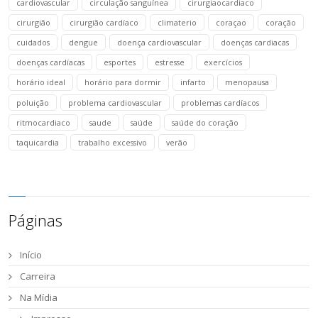
cardiovascular
circulação sanguínea
cirurgiaocardiaco
cirurgião
cirurgião cardíaco
climaterio
coraçao
coração
cuidados
dengue
doença cardiovascular
doenças cardiacas
doenças cardíacas
esportes
estresse
exercícios
horário ideal
horário para dormir
infarto
menopausa
poluição
problema cardiovascular
problemas cardíacos
ritmocardiaco
saude
saúde
saúde do coração
taquicardia
trabalho excessivo
verão
Páginas
Início
Carreira
Na Mídia