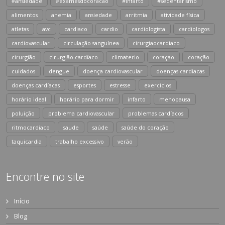
#ansiedade
#examesdocoracao
#infarto
#sedentarismo
alimentos
anemia
ansiedade
arritmia
atividade física
atletas
avc
cardiaco
cardio
cardiologista
cardiologos
cardiovascular
circulação sanguínea
cirurgiaocardiaco
cirurgião
cirurgião cardíaco
climaterio
coraçao
coração
cuidados
dengue
doença cardiovascular
doenças cardiacas
doenças cardíacas
esportes
estresse
exercícios
horário ideal
horário para dormir
infarto
menopausa
poluição
problema cardiovascular
problemas cardíacos
ritmocardiaco
saude
saúde
saúde do coração
taquicardia
trabalho excessivo
verão
Encontre no site
Início
Blog