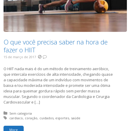
O que você precisa saber na hora de
fazer o HIIT
15 de março de 2017
O HIIT nada mais é do um método de treinamento aeróbico,
que intercala exercícios de alta intensidade, chegando quase
a capacidade máxima de um indivíduo com movimentos de
baixa e/ou moderada intensidade e promete ser uma ótima
ideia para queimar gordura rápido sem perder massa
muscular. Segundo o coordenador da Cardiologia e Cirurgia
Cardiovascular e […]
Posted in:
Sem categoria
Tagged with:
cardiaco
coração
cuidados
esportes
saúde
More