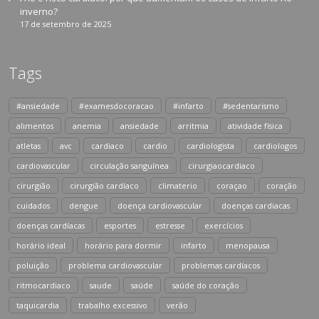
inverno?
17 de setembro de 2025
Tags
#ansiedade
#examesdocoracao
#infarto
#sedentarismo
alimentos
anemia
ansiedade
arritmia
atividade física
atletas
avc
cardiaco
cardio
cardiologista
cardiologos
cardiovascular
circulação sanguínea
cirurgiaocardiaco
cirurgião
cirurgião cardíaco
climaterio
coraçao
coração
cuidados
dengue
doença cardiovascular
doenças cardiacas
doenças cardíacas
esportes
estresse
exercícios
horário ideal
horário para dormir
infarto
menopausa
poluição
problema cardiovascular
problemas cardíacos
ritmocardiaco
saude
saúde
saúde do coração
taquicardia
trabalho excessivo
verão