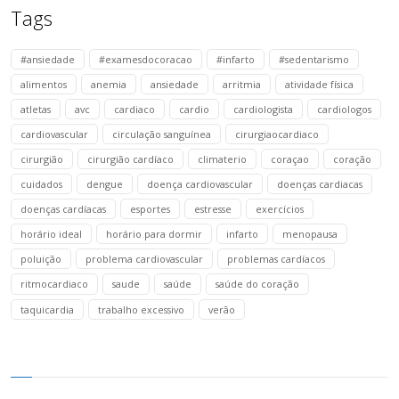
Tags
#ansiedade
#examesdocoracao
#infarto
#sedentarismo
alimentos
anemia
ansiedade
arritmia
atividade física
atletas
avc
cardiaco
cardio
cardiologista
cardiologos
cardiovascular
circulação sanguínea
cirurgiaocardiaco
cirurgião
cirurgião cardíaco
climaterio
coraçao
coração
cuidados
dengue
doença cardiovascular
doenças cardiacas
doenças cardíacas
esportes
estresse
exercícios
horário ideal
horário para dormir
infarto
menopausa
poluição
problema cardiovascular
problemas cardíacos
ritmocardiaco
saude
saúde
saúde do coração
taquicardia
trabalho excessivo
verão