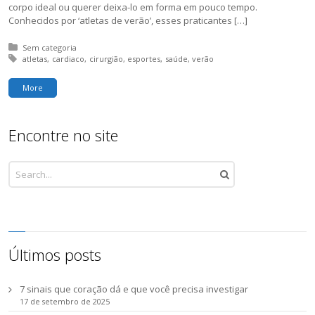
corpo ideal ou querer deixa-lo em forma em pouco tempo.
Conhecidos por ‘atletas de verão’, esses praticantes […]
Posted in:
Sem categoria
Tagged with:
atletas
cardiaco
cirurgião
esportes
saúde
verão
More
Encontre no site
Últimos posts
7 sinais que coração dá e que você precisa investigar
17 de setembro de 2025