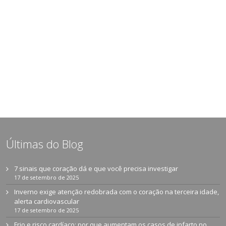
Últimas do Blog
7 sinais que coração dá e que você precisa investigar
17 de setembro de 2025
Inverno exige atenção redobrada com o coração na terceira idade,
alerta cardiovascular
17 de setembro de 2025
Frio e risco cardíaco: por que aumentam os casos de infarto no