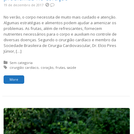
19 de dezembro de 2017
No verão, o corpo necessita de muito mais cuidado e atenção.
Algumas estratégias e alimentos podem ajudar a amenizar os
problemas. As frutas, além de refrescantes, fornecem
nutrientes necessários para o corpo e auxiliam no controle de
diversas doenças. Segundo o cirurgião cardíaco e membro da
Sociedade Brasileira de Cirurgia Cardiovascular, Dr. Elcio Pires
Júnior, […]
Posted in:
Sem categoria
Tagged with:
cirurgião cardíaco
coração
frutas
saúde
More