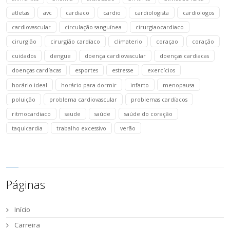
atletas
avc
cardiaco
cardio
cardiologista
cardiologos
cardiovascular
circulação sanguínea
cirurgiaocardiaco
cirurgião
cirurgião cardíaco
climaterio
coraçao
coração
cuidados
dengue
doença cardiovascular
doenças cardiacas
doenças cardíacas
esportes
estresse
exercícios
horário ideal
horário para dormir
infarto
menopausa
poluição
problema cardiovascular
problemas cardíacos
ritmocardiaco
saude
saúde
saúde do coração
taquicardia
trabalho excessivo
verão
Páginas
Início
Carreira