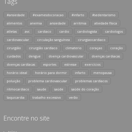
Tags
#ansiedade
#examesdocoracao
#infarto
#sedentarismo
alimentos
anemia
ansiedade
arritmia
atividade física
atletas
avc
cardiaco
cardio
cardiologista
cardiologos
cardiovascular
circulação sanguínea
cirurgiaocardiaco
cirurgião
cirurgião cardíaco
climaterio
coraçao
coração
cuidados
dengue
doença cardiovascular
doenças cardiacas
doenças cardíacas
esportes
estresse
exercícios
horário ideal
horário para dormir
infarto
menopausa
poluição
problema cardiovascular
problemas cardíacos
ritmocardiaco
saude
saúde
saúde do coração
taquicardia
trabalho excessivo
verão
Encontre no site