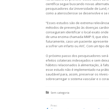
científica segue buscando novas alternati
pesquisadores da Universidade de Lund, n
como a aterosclerose se desenvolve e se 
“Esses estudos são de extrema relevânci
métodos de prevenção às doenças cardiova
conseguiram identificar o local exato on
de uma enzima chamada MMP-9, que eles ac
futuramente, caso um paciente apresente
a sofrer um infarto ou AVC. Com um tipo de
O próximo passo dos pesquisadores será in
efeitos colaterais indesejados e sem deix
hábitos relacionados à alimentação, à falta
esse estudo não é implementado na prática
saudável para, assim, preservar os níveis 
sobrecarregar o sistema vascular e o cora
Posted in:
Sem categoria
Prev: