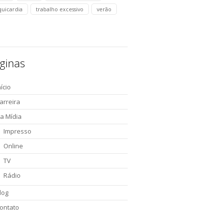
quicardia
trabalho excessivo
verão
ginas
nício
arreira
a Mídia
Impresso
Online
TV
Rádio
log
ontato