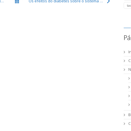
O que acontece quando o coração perde o ritmo?
Os efeitos do diabetes sobre o sistema cardiovascular
Todos os posts
ta
Pá
I
C
N
B
C