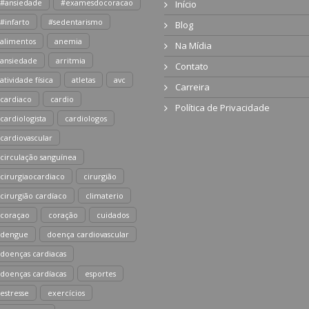
#ansiedade
#examesdocoracao
Início
#infarto
#sedentarismo
Blog
alimentos
anemia
Na Mídia
ansiedade
arritmia
Contato
atividade física
atletas
avc
Carreira
cardiaco
cardio
Política de Privacidade
cardiologista
cardiologos
cardiovascular
circulação sanguínea
cirurgiaocardiaco
cirurgião
cirurgião cardíaco
climaterio
coraçao
coração
cuidados
dengue
doença cardiovascular
doenças cardiacas
doenças cardíacas
esportes
estresse
exercícios