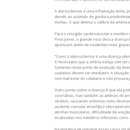
A aterosclerose é uma inflamação lenta, p
devido ao acúmulo de gordura predominant
mortas. O que diminui o calibre da artéri
Para o cirurgião cardiovascular e membro d
Pires Junior, o grande risco dessa doen
aparecem antes de incidentes mais graves.
“Como a aterosclerose é uma doença sile
é necessário que a artéria esteja com cer
Somente neste ponto de evolução da doença
cuidados devem ser imediatos. A situação
com mal-estar do cotidiano e não procura p
Outro ponto sobre a doença é que ela pod
coronárias, mas também as artérias do pesc
cérebro, causando sintomas como desmaios,
acidente vascular encefálico (derrame) e
atrofias musculares, dificuldade de ereç
localizadas nos membros inferiores como a
Na tentativa de prevenir esses casos da