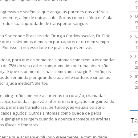
d
1
rogressiva e sistêmica que atinge as paredes das artérias
D
emente, além de outras substâncias como o cálcio e células
r
a e reduz sua capacidade de transportar sangue.
1
a Sociedade Brasileira de Cirurgia Cardiovascular, Dr. Elcio
C
ça é que os sintomas demoram para aparecer ou nem sempre
s
 Por isso, a necessidade de práticas preventivas.
1
P
nciosa, para que os primeiros sintomas comecem a incomodar
p
ca de 75% do seu calibre comprometido por uma obstrução.
2
 é que os primeiros sinais começam a surgir. E, então, os
I
 pode ser ainda pior quando o paciente confunde sintomas
d
or ajuda médica”, alertou.
2
e atingir não somente as artérias do coração, chamadas
oço, carótidas, que vão interferir na irrigação sanguínea do
 paralisias transitórias, perturbações visuais ou até o
m casos agudos. Outros sintomas como queda de pelos,
Ta
ão e gangrena surgem quando a doença acomete as artérias
s ilíacas e femorais.
#a
 doença que acabam evoluindo gravemente, a comunidade