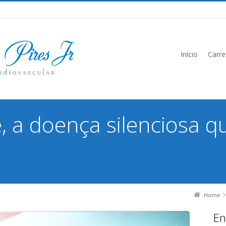
Início
Carre
, a doença silenciosa 
Home
En