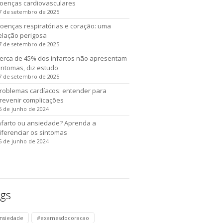
oenças cardiovasculares
7 de setembro de 2025
oenças respiratórias e coração: uma
elação perigosa
7 de setembro de 2025
erca de 45% dos infartos não apresentam
intomas, diz estudo
7 de setembro de 2025
roblemas cardíacos: entender para
revenir complicações
5 de junho de 2024
nfarto ou ansiedade? Aprenda a
iferenciar os sintomas
5 de junho de 2024
gs
nsiedade
#examesdocoracao