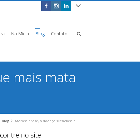
ira
Na Mídia
Blog
Contato
que mais mata
Blog
Aterosclerose, a doença silenciosa que mais mata no Brasil
contre no site