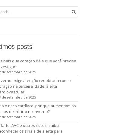
timos posts
 sinais que coração dá e que você precisa
nvestigar
7 de setembro de 2025
nverno exige atenção redobrada com o
oração na terceira idade, alerta
ardiovascular
7 de setembro de 2025
rio e risco cardíaco: por que aumentam os
asos de infarto no inverno?
7 de setembro de 2025
nfarto, AVC e outros riscos: saiba
econhecer os sinais de alerta para