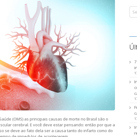
Úl
7
i
1
I
c
c
1
F
c
1
aúde (OMS) as principais causas de morte no Brasil são o
ascular cerebral. E você deve estar pensando: então por que a
I
so se deve ao fato dela ser a causa tanto do infarto como do
r
a tempo de impedi-los de acontecerem.