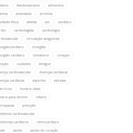
nfarto
#sedentarismo
alimentos
emia
ansiedade
arritmia
ividade física
atletas
avc
cardiaco
rdio
cardiologista
cardiologos
rdiovascular
circulação sanguínea
rurgiaocardiaco
cirurgião
rurgião cardíaco
climaterio
coraçao
ração
cuidados
dengue
ença cardiovascular
doenças cardiacas
enças cardíacas
esportes
estresse
ercícios
horário ideal
rário para dormir
infarto
enopausa
poluição
oblema cardiovascular
oblemas cardíacos
ritmocardiaco
ude
saúde
saúde do coração