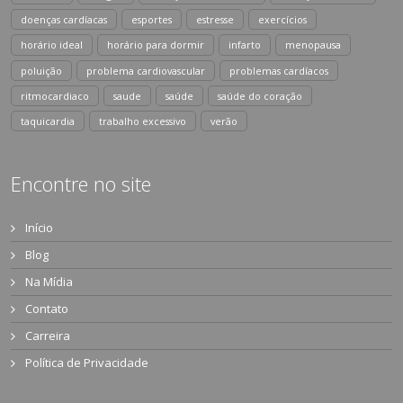
doenças cardíacas
esportes
estresse
exercícios
horário ideal
horário para dormir
infarto
menopausa
poluição
problema cardiovascular
problemas cardíacos
ritmocardiaco
saude
saúde
saúde do coração
taquicardia
trabalho excessivo
verão
Encontre no site
Início
Blog
Na Mídia
Contato
Carreira
Política de Privacidade