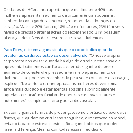
Os dados do HCor ainda apontam que no climatério 40% das
mulheres apresentam aumento da circunferência abdominal,
conhecida como gordura androide, relacionada a doenças do
coração. Mais de 20% fumam, 18% são ex-fumantes, 23% têm seus
níveis de pressão arterial acima do recomendado, 21% possuem
alteração dos níveis de colesterol e 15% são diabéticas.
Para Pires, existem alguns sinais que o corpo indica quando
problemas cardíacos estão se desenvolvendo
. “O nosso próprio
corpo tenta nos avisar quando há algo de errado, neste caso ele
apresenta batimentos cardíacos acelerados, ganho de peso,
aumento de colesterol e pressão arterial e o aparecimento de
diabetes, que pode ser reconhecida pela sede constante e cansaço”,
explicou. “No período da menopausa as mulheres devem tomar
ainda mais cuidado e estar atentas aos sinais, principalmente
aquelas com histórico familiar de doenças cardiovasculares e
autoimunes”, completou o cirurgião cardiovascular.
Existem algumas formas de prevenção, como a prática de exercícios
físicos, que ajudam na circulação sanguínea, alimentação saudável,
evitar o tabaco e estresse, estes são alguns hábitos que podem
fazer a diferença. Mesmo com todas essas medidas, o