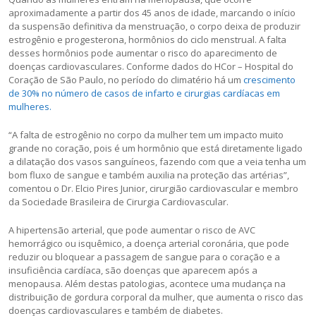
aproximadamente a partir dos 45 anos de idade, marcando o início
da suspensão definitiva da menstruação, o corpo deixa de produzir
estrogênio e progesterona, hormônios do ciclo menstrual. A falta
desses hormônios pode aumentar o risco do aparecimento de
doenças cardiovasculares. Conforme dados do HCor – Hospital do
Coração de São Paulo, no período do climatério há um
crescimento
de 30% no número de casos de infarto e cirurgias cardíacas em
mulheres.
“A falta de estrogênio no corpo da mulher tem um impacto muito
grande no coração, pois é um hormônio que está diretamente ligado
a dilatação dos vasos sanguíneos, fazendo com que a veia tenha um
bom fluxo de sangue e também auxilia na proteção das artérias”,
comentou o Dr. Elcio Pires Junior, cirurgião cardiovascular e membro
da Sociedade Brasileira de Cirurgia Cardiovascular.
A hipertensão arterial, que pode aumentar o risco de AVC
hemorrágico ou isquêmico, a doença arterial coronária, que pode
reduzir ou bloquear a passagem de sangue para o coração e a
insuficiência cardíaca, são doenças que aparecem após a
menopausa. Além destas patologias, acontece uma mudança na
distribuição de gordura corporal da mulher, que aumenta o risco das
doenças cardiovasculares e também de diabetes.