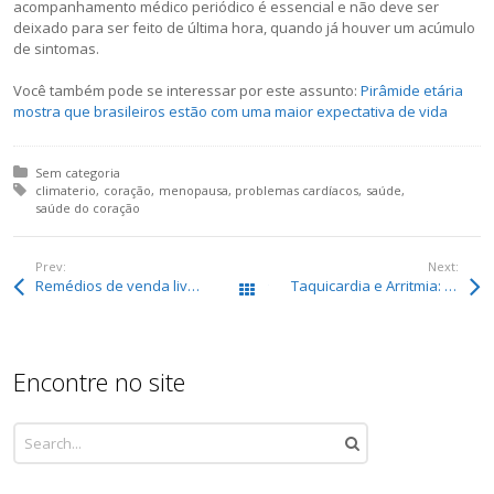
acompanhamento médico periódico é essencial e não deve ser
deixado para ser feito de última hora, quando já houver um acúmulo
de sintomas.
Você também pode se interessar por este assunto:
Pirâmide etária
mostra que brasileiros estão com uma maior expectativa de vida
Posted in:
Sem categoria
Tagged with:
climaterio
coração
menopausa
problemas cardíacos
saúde
saúde do coração
Prev:
Next:
Remédios de venda livre podem causar problemas cardiovasculares
Taquicardia e Arritmia: Entenda a diferença
Todos os posts
Encontre no site