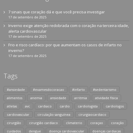
7 sinais que coração dá e que você precisa investigar
17 de setembro de 2025
Inverno exige atenção redobrada com o coração na terceira idade,
alerta cardiovascular
17 de setembro de 2025
Frio e risco cardíaco: por que aumentam os casos de infarto no
inverno?
17 de setembro de 2025
Tags
#ansiedade
#examesdocoracao
#infarto
#sedentarismo
alimentos
anemia
ansiedade
arritmia
atividade física
atletas
avc
cardiaco
cardio
cardiologista
cardiologos
cardiovascular
circulação sanguínea
cirurgiaocardiaco
cirurgião
cirurgião cardíaco
climaterio
coraçao
coração
cuidados
dengue
doença cardiovascular
doenças cardiacas