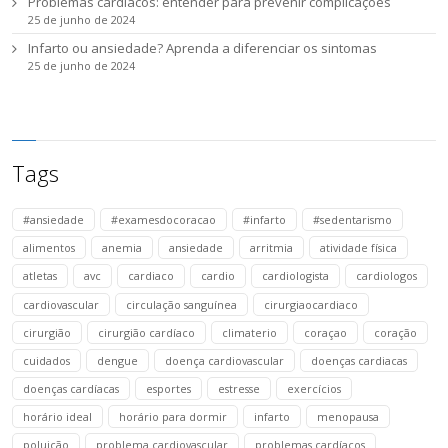
Problemas cardíacos: entender para prevenir complicações
25 de junho de 2024
Infarto ou ansiedade? Aprenda a diferenciar os sintomas
25 de junho de 2024
Tags
#ansiedade
#examesdocoracao
#infarto
#sedentarismo
alimentos
anemia
ansiedade
arritmia
atividade física
atletas
avc
cardiaco
cardio
cardiologista
cardiologos
cardiovascular
circulação sanguínea
cirurgiaocardiaco
cirurgião
cirurgião cardíaco
climaterio
coraçao
coração
cuidados
dengue
doença cardiovascular
doenças cardiacas
doenças cardíacas
esportes
estresse
exercícios
horário ideal
horário para dormir
infarto
menopausa
poluição
problema cardiovascular
problemas cardíacos