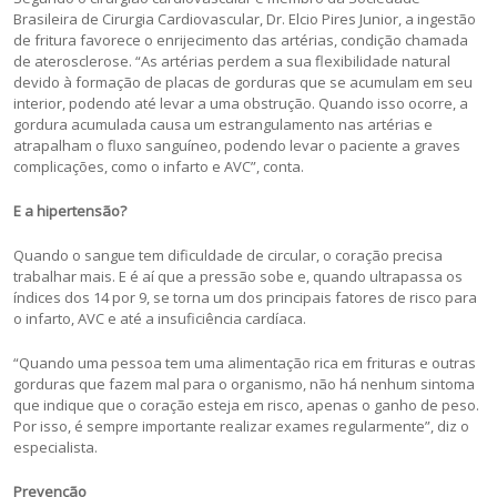
Brasileira de Cirurgia Cardiovascular, Dr. Elcio Pires Junior, a ingestão
de fritura favorece o enrijecimento das artérias, condição chamada
de aterosclerose. “As artérias perdem a sua flexibilidade natural
devido à formação de placas de gorduras que se acumulam em seu
interior, podendo até levar a uma obstrução. Quando isso ocorre, a
gordura acumulada causa um estrangulamento nas artérias e
atrapalham o fluxo sanguíneo, podendo levar o paciente a graves
complicações, como o infarto e AVC”, conta.
E a hipertensão?
Quando o sangue tem dificuldade de circular, o coração precisa
trabalhar mais. E é aí que a pressão sobe e, quando ultrapassa os
índices dos 14 por 9, se torna um dos principais fatores de risco para
o infarto, AVC e até a insuficiência cardíaca.
“Quando uma pessoa tem uma alimentação rica em frituras e outras
gorduras que fazem mal para o organismo, não há nenhum sintoma
que indique que o coração esteja em risco, apenas o ganho de peso.
Por isso, é sempre importante realizar exames regularmente”, diz o
especialista.
Prevenção