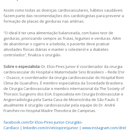
Assim como todas as doenças cardiovasculares, hábitos saudáveis
fazem parte das recomendações dos cardiologistas para prevenir a
formação de placas de gorduras nas artérias.
“O ideal é ter uma alimentação balanceada, com baixo teor de
gorduras, priorizando sempre as frutas, legumes e verduras. Além
de abandonar o cigarro e a bebida, o paciente deve praticar
atividades físicas diárias e manter o colesterol e a diabetes
controlados”, finaliza o cirurgião.
Sobre o especialista:
Dr. Elcio Pires Junior é coordenador da cirurgia
cardiovascular do Hospital e Maternidade Sino Brasileiro – Rede D’or
– Osasco, e coordenador da cirurgia cardiovascular do Hospital Bom
Clima de Guarulhos. É membro especialista da Sociedade Brasileira
de Cirurgia Cardiovascular e membro internacional da The Society of
Thoracic Surgeons dos EUA. Especialista em Cirurgia Endovascular e
Angiorradiologia pela Santa Casa de Misericórdia de São Paulo. E
atualmente é cirurgião cardiovascular pela equipe do Dr. André
Franchini no Hospital Madre Theodora de Campinas.
facebook.com/Dr-Elcio-Pires-Junior-Cirurgião-
Cardíaco
|
linkedin.com/in/elciopiresjunior
|
www.instagram.com/drel