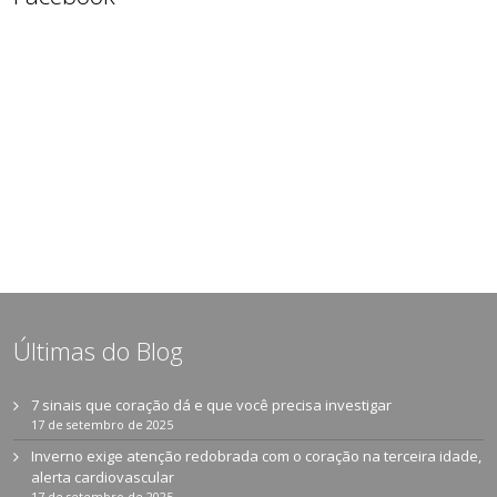
Últimas do Blog
7 sinais que coração dá e que você precisa investigar
17 de setembro de 2025
Inverno exige atenção redobrada com o coração na terceira idade,
alerta cardiovascular
17 de setembro de 2025