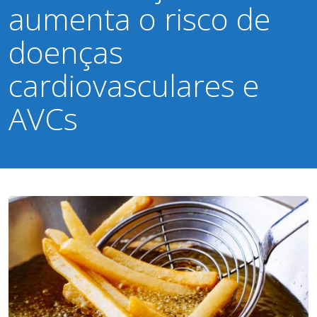
aumenta o risco de
doenças
cardiovasculares e
AVCs
23 de fevereiro de 2021