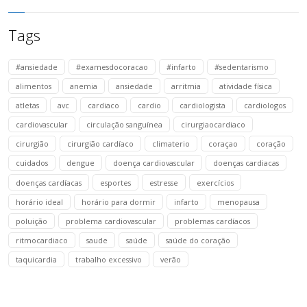
Tags
#ansiedade
#examesdocoracao
#infarto
#sedentarismo
alimentos
anemia
ansiedade
arritmia
atividade física
atletas
avc
cardiaco
cardio
cardiologista
cardiologos
cardiovascular
circulação sanguínea
cirurgiaocardiaco
cirurgião
cirurgião cardíaco
climaterio
coraçao
coração
cuidados
dengue
doença cardiovascular
doenças cardiacas
doenças cardíacas
esportes
estresse
exercícios
horário ideal
horário para dormir
infarto
menopausa
poluição
problema cardiovascular
problemas cardíacos
ritmocardiaco
saude
saúde
saúde do coração
taquicardia
trabalho excessivo
verão