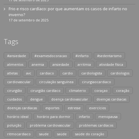
Frio e risco cardíaco: por que aumentam os casos de infarto no
inverno?
17 de setembro de 2025
Tags
#ansiedade
#examesdocoracao
#infarto
#sedentarismo
alimentos
anemia
ansiedade
arritmia
atividade física
atletas
avc
cardiaco
cardio
cardiologista
cardiologos
cardiovascular
circulação sanguínea
cirurgiaocardiaco
cirurgião
cirurgião cardíaco
climaterio
coraçao
coração
cuidados
dengue
doença cardiovascular
doenças cardiacas
doenças cardíacas
esportes
estresse
exercícios
horário ideal
horário para dormir
infarto
menopausa
poluição
problema cardiovascular
problemas cardíacos
ritmocardiaco
saude
saúde
saúde do coração