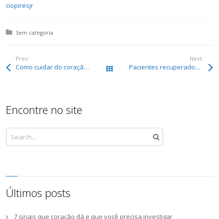
ciopiresjr
Posted in:
Sem categoria
Prev:
Next:
Como cuidar do coração na volta aos exercícios após infecção por coronavírus
Pacientes recuperados da covid-19 devem dar atenção à saúde do coração
Todos os posts
Encontre no site
Últimos posts
7 sinais que coração dá e que você precisa investigar