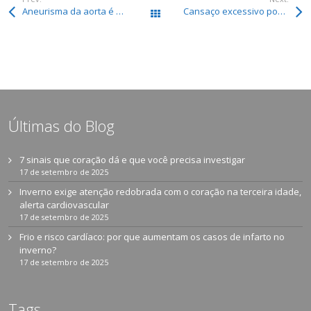
Aneurisma da aorta é uma doença assintomática que pode ser letal
Cansaço excessivo pode ser sinal de problema no coração, 400 mil mortes por ano estão relacionadas a problemas cardíacos
All Works
Últimas do Blog
7 sinais que coração dá e que você precisa investigar
17 de setembro de 2025
Inverno exige atenção redobrada com o coração na terceira idade,
alerta cardiovascular
17 de setembro de 2025
Frio e risco cardíaco: por que aumentam os casos de infarto no
inverno?
17 de setembro de 2025
Tags