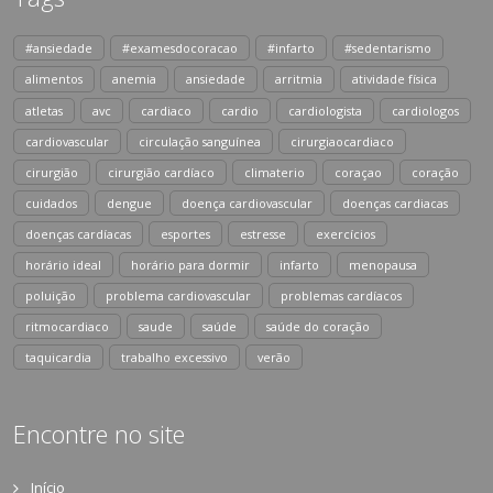
#ansiedade
#examesdocoracao
#infarto
#sedentarismo
alimentos
anemia
ansiedade
arritmia
atividade física
atletas
avc
cardiaco
cardio
cardiologista
cardiologos
cardiovascular
circulação sanguínea
cirurgiaocardiaco
cirurgião
cirurgião cardíaco
climaterio
coraçao
coração
cuidados
dengue
doença cardiovascular
doenças cardiacas
doenças cardíacas
esportes
estresse
exercícios
horário ideal
horário para dormir
infarto
menopausa
poluição
problema cardiovascular
problemas cardíacos
ritmocardiaco
saude
saúde
saúde do coração
taquicardia
trabalho excessivo
verão
Encontre no site
Início