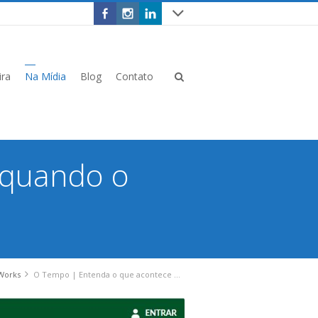
ira
Na Mídia
Blog
Contato
 quando o
Works
O Tempo | Entenda o que acontece quando o coração perde o ritmo