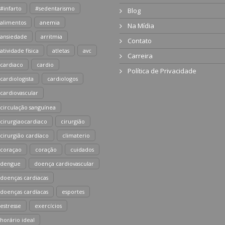
#infarto
#sedentarismo
Blog
alimentos
anemia
Na Mídia
ansiedade
arritmia
Contato
atividade física
atletas
avc
Carreira
cardiaco
cardio
Política de Privacidade
cardiologista
cardiologos
cardiovascular
circulação sanguínea
cirurgiaocardiaco
cirurgião
cirurgião cardíaco
climaterio
coraçao
coração
cuidados
dengue
doença cardiovascular
doenças cardiacas
doenças cardíacas
esportes
estresse
exercícios
horário ideal