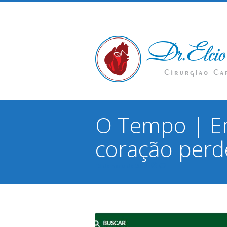
O Tempo | E
coração perd
13 de maio de 2019
You are here: