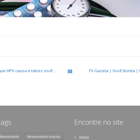
Panorama Farmacêutico | 10 doenças que HPV causa e talvez você não saiba
TV Gazeta | Você Bonita |
All Works
Tags
Encontre no site
#ansiedade
#examesdocoracao
Início