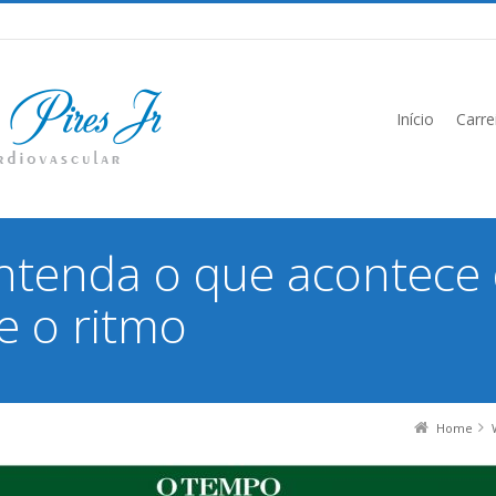
Início
Carre
ntenda o que acontece
e o ritmo
Home