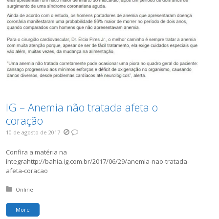
IG – Anemia não tratada afeta o
coração
10 de agosto de 2017
Confira a matéria na
íntegrahttp://bahia.ig.com.br/2017/06/29/anemia-nao-tratada-
afeta-coracao
Posted in:
Online
More