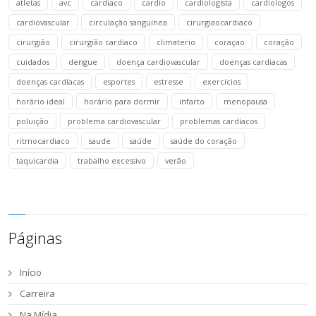
atletas
avc
cardiaco
cardio
cardiologista
cardiologos
cardiovascular
circulação sanguínea
cirurgiaocardiaco
cirurgião
cirurgião cardíaco
climaterio
coraçao
coração
cuidados
dengue
doença cardiovascular
doenças cardiacas
doenças cardíacas
esportes
estresse
exercícios
horário ideal
horário para dormir
infarto
menopausa
poluição
problema cardiovascular
problemas cardíacos
ritmocardiaco
saude
saúde
saúde do coração
taquicardia
trabalho excessivo
verão
Páginas
Início
Carreira
Na Mídia