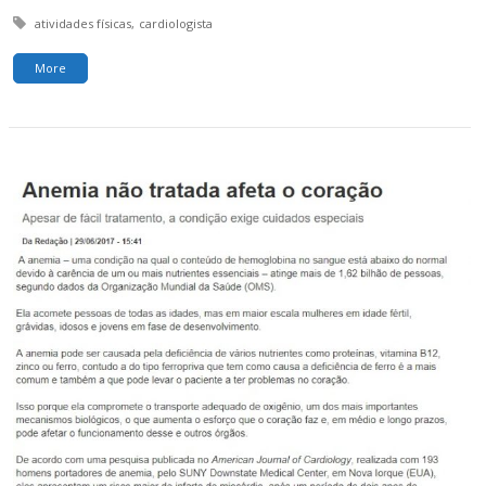
Tagged with:
atividades físicas
cardiologista
More