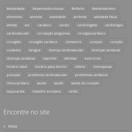
#ansiedade
#examesdocoracao
#infarto
#sedentarismo
alimentos
anemia
ansiedade
arritmia
atividade física
atletas
avc
cardiaco
cardio
cardiologista
cardiologos
cardiovascular
circulação sanguínea
cirurgiaocardiaco
cirurgião
cirurgião cardíaco
climaterio
coraçao
coração
cuidados
dengue
doença cardiovascular
doenças cardiacas
doenças cardíacas
esportes
estresse
exercícios
horário ideal
horário para dormir
infarto
menopausa
poluição
problema cardiovascular
problemas cardíacos
ritmocardiaco
saude
saúde
saúde do coração
taquicardia
trabalho excessivo
verão
Encontre no site
Início