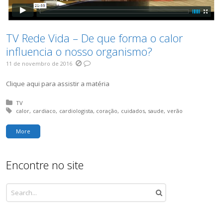
TV Rede Vida – De que forma o calor
influencia o nosso organismo?
11 de novembro de 2016
Clique aqui para assistir a matéria
Posted in:
TV
Tagged with:
calor
cardiaco
cardiologista
coração
cuidados
saude
verão
More
Encontre no site