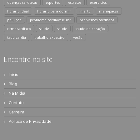
doenças cardíacas
esportes
estresse
exercícios
horário ideal
horário para dormir
infarto
menopausa
poluição
problema cardiovascular
problemas cardíacos
ritmocardiaco
saude
saúde
saúde do coração
taquicardia
trabalho excessivo
verão
Encontre no site
Início
Blog
Na Mídia
Contato
Carreira
Política de Privacidade