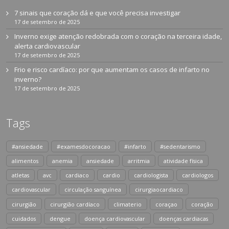
7 sinais que coração dá e que você precisa investigar
17 de setembro de 2025
Inverno exige atenção redobrada com o coração na terceira idade,
alerta cardiovascular
17 de setembro de 2025
Frio e risco cardíaco: por que aumentam os casos de infarto no
inverno?
17 de setembro de 2025
Tags
#ansiedade
#examesdocoracao
#infarto
#sedentarismo
alimentos
anemia
ansiedade
arritmia
atividade física
atletas
avc
cardiaco
cardio
cardiologista
cardiologos
cardiovascular
circulação sanguínea
cirurgiaocardiaco
cirurgião
cirurgião cardíaco
climaterio
coraçao
coração
cuidados
dengue
doença cardiovascular
doenças cardiacas