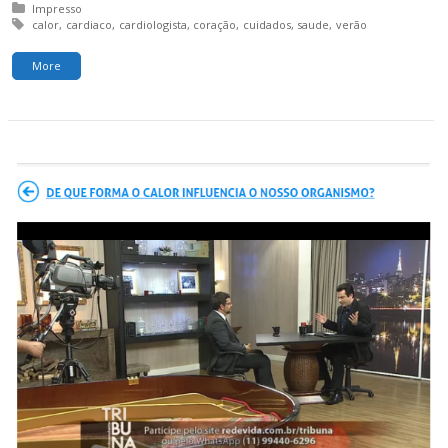
Posted in:
Impresso
Tagged with:
calor
cardiaco
cardiologista
coração
cuidados
saude
verão
More