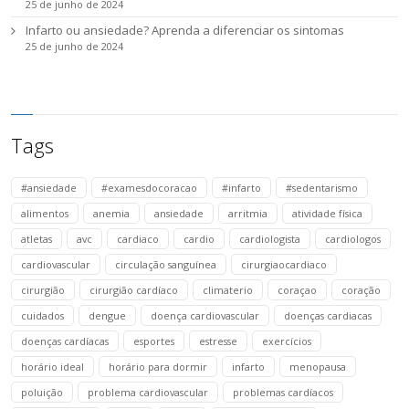
25 de junho de 2024
Infarto ou ansiedade? Aprenda a diferenciar os sintomas
25 de junho de 2024
Tags
#ansiedade
#examesdocoracao
#infarto
#sedentarismo
alimentos
anemia
ansiedade
arritmia
atividade física
atletas
avc
cardiaco
cardio
cardiologista
cardiologos
cardiovascular
circulação sanguínea
cirurgiaocardiaco
cirurgião
cirurgião cardíaco
climaterio
coraçao
coração
cuidados
dengue
doença cardiovascular
doenças cardiacas
doenças cardíacas
esportes
estresse
exercícios
horário ideal
horário para dormir
infarto
menopausa
poluição
problema cardiovascular
problemas cardíacos