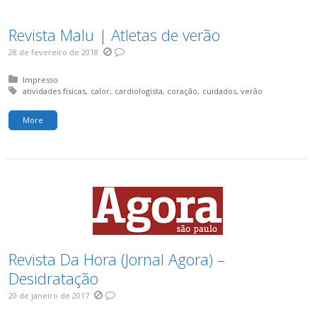
Revista Malu | Atletas de verão
28 de fevereiro de 2018
Posted in:
Impresso
Tagged with:
atividades físicas
calor
cardiologista
coração
cuidados
verão
More
Revista Da Hora (Jornal Agora) –
Desidratação
20 de janeiro de 2017