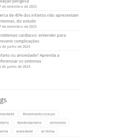
elação perigosa
7 de setembro de 2025
erca de 45% dos infartos não apresentam
intomas, diz estudo
7 de setembro de 2025
roblemas cardíacos: entender para
revenir complicações
5 de junho de 2024
nfarto ou ansiedade? Aprenda a
iferenciar os sintomas
5 de junho de 2024
gs
nsiedade
#examesdocoracao
nfarto
#sedentarismo
alimentos
emia
ansiedade
arritmia