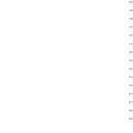
at
ca
ca
ci
ci
co
do
do
ex
ho
m
pr
pr
sa
ta