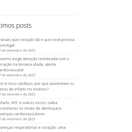
timos posts
 sinais que coração dá e que você precisa
nvestigar
7 de setembro de 2025
nverno exige atenção redobrada com o
oração na terceira idade, alerta
ardiovascular
7 de setembro de 2025
rio e risco cardíaco: por que aumentam os
asos de infarto no inverno?
7 de setembro de 2025
nfarto, AVC e outros riscos: saiba
econhecer os sinais de alerta para
oenças cardiovasculares
7 de setembro de 2025
oenças respiratórias e coração: uma