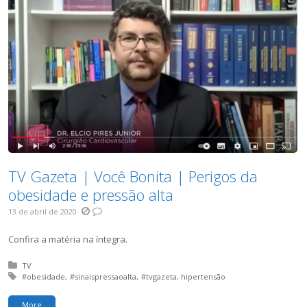
TV Gazeta | Você Bonita | Perigos da
obesidade e pressão alta
13 de abril de 2020
Confira a matéria na íntegra.
Posted in:
TV
Tagged with:
#obesidade
#sinaispressaoalta
#tvgazeta
hipertensão
More