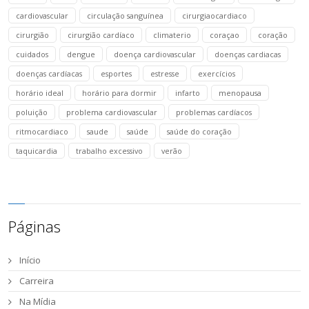
cardiovascular
circulação sanguínea
cirurgiaocardiaco
cirurgião
cirurgião cardíaco
climaterio
coraçao
coração
cuidados
dengue
doença cardiovascular
doenças cardiacas
doenças cardíacas
esportes
estresse
exercícios
horário ideal
horário para dormir
infarto
menopausa
poluição
problema cardiovascular
problemas cardíacos
ritmocardiaco
saude
saúde
saúde do coração
taquicardia
trabalho excessivo
verão
Páginas
Início
Carreira
Na Mídia