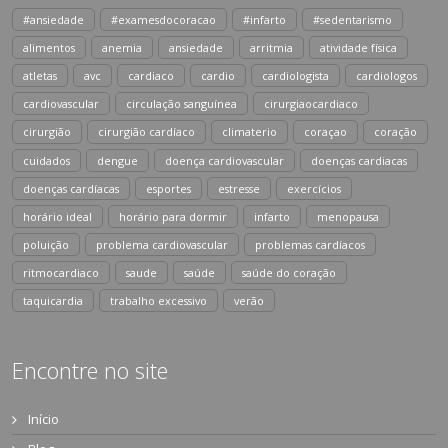
#ansiedade
#examesdocoracao
#infarto
#sedentarismo
alimentos
anemia
ansiedade
arritmia
atividade física
atletas
avc
cardiaco
cardio
cardiologista
cardiologos
cardiovascular
circulação sanguínea
cirurgiaocardiaco
cirurgião
cirurgião cardíaco
climaterio
coraçao
coração
cuidados
dengue
doença cardiovascular
doenças cardiacas
doenças cardíacas
esportes
estresse
exercícios
horário ideal
horário para dormir
infarto
menopausa
poluição
problema cardiovascular
problemas cardíacos
ritmocardiaco
saude
saúde
saúde do coração
taquicardia
trabalho excessivo
verão
Encontre no site
Início