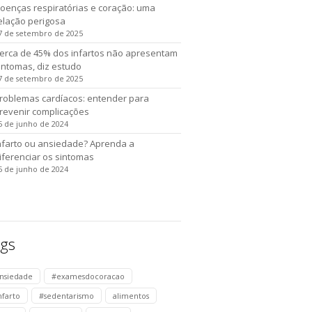
oenças respiratórias e coração: uma
elação perigosa
7 de setembro de 2025
erca de 45% dos infartos não apresentam
intomas, diz estudo
7 de setembro de 2025
roblemas cardíacos: entender para
revenir complicações
5 de junho de 2024
nfarto ou ansiedade? Aprenda a
iferenciar os sintomas
5 de junho de 2024
gs
nsiedade
#examesdocoracao
nfarto
#sedentarismo
alimentos