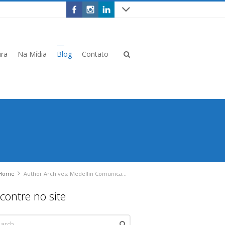
ira
Na Mídia
Blog
Contato
Home
Author Archives: Medellin Comunicação
contre no site