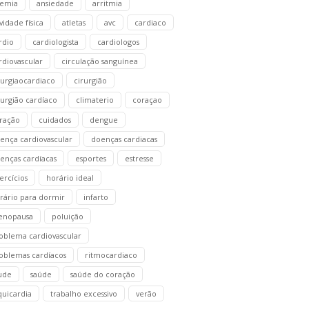
emia
ansiedade
arritmia
ividade física
atletas
avc
cardiaco
rdio
cardiologista
cardiologos
rdiovascular
circulação sanguínea
rurgiaocardiaco
cirurgião
rurgião cardíaco
climaterio
coraçao
ração
cuidados
dengue
ença cardiovascular
doenças cardiacas
enças cardíacas
esportes
estresse
ercícios
horário ideal
rário para dormir
infarto
enopausa
poluição
oblema cardiovascular
oblemas cardíacos
ritmocardiaco
ude
saúde
saúde do coração
quicardia
trabalho excessivo
verão