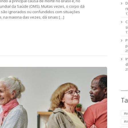
do a principal causa de morte no Brasil e, no
D
dial da Saúde (OMS). Muitas vezes, o corpo dá
r
s são ignorados ou confundidos com situações
1
e, na maioria das vezes, dá sinais […]
C
s
1
P
p
2
I
d
2
Ta
#a
#i