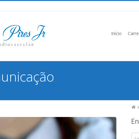
Início
Carre
municação
En