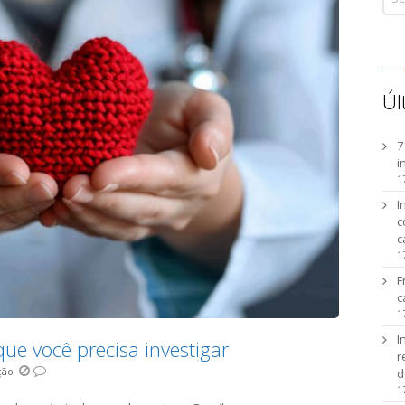
Úl
7
i
1
I
c
c
1
F
c
1
I
que você precisa investigar
r
ção
d
1