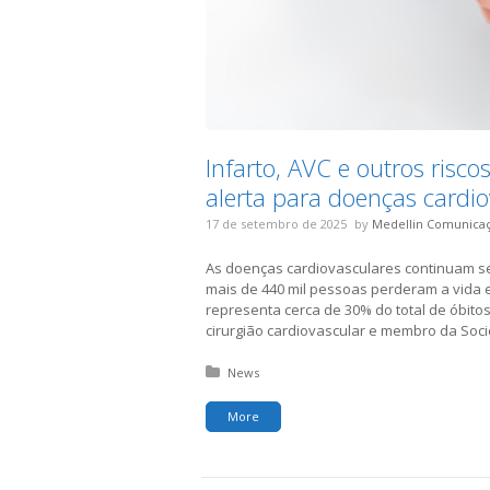
Infarto, AVC e outros risco
alerta para doenças cardio
17 de setembro de 2025
by
Medellin Comunica
As doenças cardiovasculares continuam sen
mais de 440 mil pessoas perderam a vida
representa cerca de 30% do total de óbito
cirurgião cardiovascular e membro da Socie
Posted in:
News
More