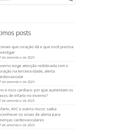
timos posts
 sinais que coração dá e que você precisa
nvestigar
7 de setembro de 2025
nverno exige atenção redobrada com o
oração na terceira idade, alerta
ardiovascular
7 de setembro de 2025
rio e risco cardíaco: por que aumentam os
asos de infarto no inverno?
7 de setembro de 2025
nfarto, AVC e outros riscos: saiba
econhecer os sinais de alerta para
oenças cardiovasculares
7 de setembro de 2025