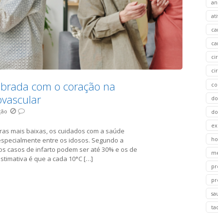
an
at
ca
ca
ci
ci
obrada com o coração na
co
iovascular
do
ção
do
ex
ras mais baixas, os cuidados com a saúde
ho
especialmente entre os idosos. Segundo a
 os casos de infarto podem ser até 30% e os de
m
stimativa é que a cada 10°C […]
pr
pr
sa
ta