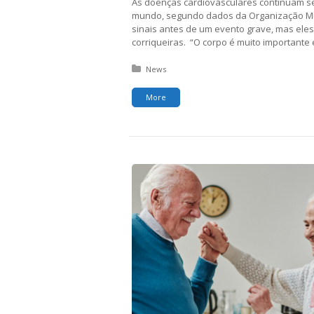
As doenças cardiovasculares continuam sen
mundo, segundo dados da Organização Mun
sinais antes de um evento grave, mas ele
corriqueiras. “O corpo é muito importante 
Posted in:
News
More