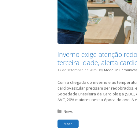
Inverno exige atenção red
terceira idade, alerta card
17 de setembro de 2025
by
Medellin Comunica
Com a chegada do inverno e as temperatu
cardiovascular precisam ser redobrados, 
Sociedade Brasileira de Cardiologia (SBC),
AVC, 20% maiores nessa época do ano. A e
Posted in:
News
More