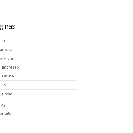
ginas
nício
arreira
a Mídia
Impresso
Online
TV
Rádio
log
ontato