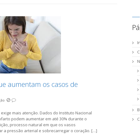
Pá
I
C
N
 que aumentam os casos de
ção
B
exige mais atenção. Dados do Instituto Nacional
infarto podem aumentar em até 30% durante o
C
rição, processo natural em que os vasos
 a pressão arterial e sobrecarregar o coração. […]