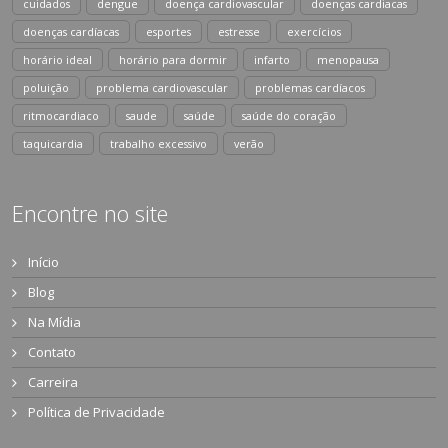
cuidados
dengue
doença cardiovascular
doenças cardiacas
doenças cardíacas
esportes
estresse
exercícios
horário ideal
horário para dormir
infarto
menopausa
poluição
problema cardiovascular
problemas cardíacos
ritmocardiaco
saude
saúde
saúde do coração
taquicardia
trabalho excessivo
verão
Encontre no site
Início
Blog
Na Mídia
Contato
Carreira
Política de Privacidade