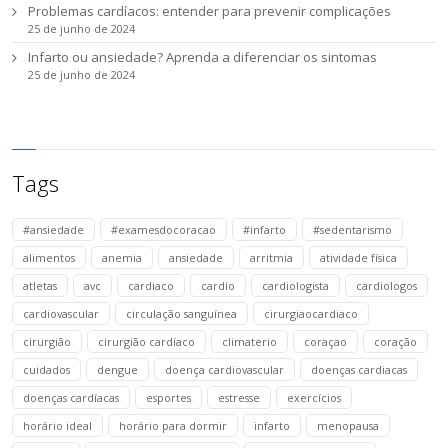
Problemas cardíacos: entender para prevenir complicações
25 de junho de 2024
Infarto ou ansiedade? Aprenda a diferenciar os sintomas
25 de junho de 2024
Tags
#ansiedade
#examesdocoracao
#infarto
#sedentarismo
alimentos
anemia
ansiedade
arritmia
atividade física
atletas
avc
cardiaco
cardio
cardiologista
cardiologos
cardiovascular
circulação sanguínea
cirurgiaocardiaco
cirurgião
cirurgião cardíaco
climaterio
coraçao
coração
cuidados
dengue
doença cardiovascular
doenças cardiacas
doenças cardíacas
esportes
estresse
exercícios
horário ideal
horário para dormir
infarto
menopausa