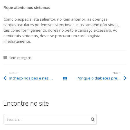
Fique atento aos sintomas
Como o especialista salientou no item anterior, as doenças
cardiovasculares podem ser silenciosas, mas também dão sinais,
tais como formigamento, dores no peito e cansaço excessivo. Ao
sentir tais sintomas, deve-se procurar um cardiologista
imediatamente.
Posted in:
Sem categoria
Prev:
Next:
Inchaço nos pés e nas pernas pode ser alerta para Doença do Coração Fraco
Por que o diabetes prejudica a saúde do coração?
Todos os posts
Encontre no site