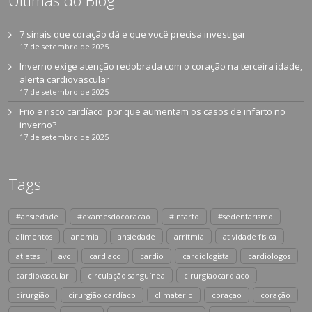
7 sinais que coração dá e que você precisa investigar
17 de setembro de 2025
Inverno exige atenção redobrada com o coração na terceira idade,
alerta cardiovascular
17 de setembro de 2025
Frio e risco cardíaco: por que aumentam os casos de infarto no
inverno?
17 de setembro de 2025
Tags
#ansiedade
#examesdocoracao
#infarto
#sedentarismo
alimentos
anemia
ansiedade
arritmia
atividade física
atletas
avc
cardiaco
cardio
cardiologista
cardiologos
cardiovascular
circulação sanguínea
cirurgiaocardiaco
cirurgião
cirurgião cardíaco
climaterio
coraçao
coração